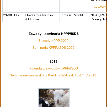
https://
29-30.08.20
Owczarnia Natolin
Tomasz Pecold
NHAT,HWT-
/O.Lublin
Pasących C
Zawody i seminaria KPPP/ISDS
Zawody KPPP 2020
Seminaria KPPP/ISDS 2020
______________________________________________________
2019
Kalendarz zawodów KPPP/ISDS
Seminarium pasterskie z Karoliną Walczak 13-14 IV 2019