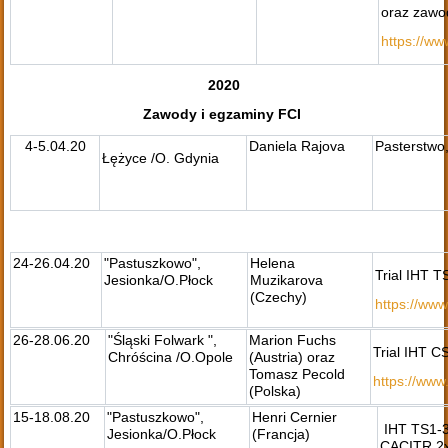
oraz zawod
https://w
2020
Zawody i egzaminy FCI
4-5.04.20
Daniela Rajova
Pasterstw
Łężyce /O. Gdynia
24-26.04.20
"Pastuszkowo",
Helena
Trial IHT 
Jesionka/O.Płock
Muzikarova
(Czechy)
https://ww
26-28.06.20
"Śląski Folwark ",
Marion Fuchs
Trial IHT C
Chróścina /O.Opole
(Austria) oraz
Tomasz Pecold
https://ww
(Polska)
15-18.08.20
"Pastuszkowo",
Henri Cernier
IHT TS1-
Jesionka/O.Płock
(Francja)
CACITR,2x