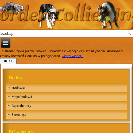
Ta strona używa plików Cookies. Dowiedz się więcej o celu ich używania i możliwości
zmiany ustawień Cookies w przeglądarce.
Czytaj więcej...
Hodowla
Hodowle
Mapa hodowli
Reproduktory
Szczenięta
BC w sporcie