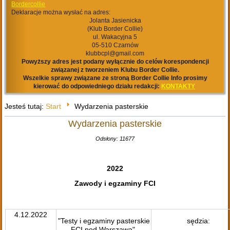
Bordercollie
Deklaracje można wysłać na adres:
Jolanta Jasienicka
(Klub Border Collie)
ul. Wakacyjna 5
05-510 Czarnów
klubbcpl@gmail.com
Powyższy adres jest podany wyłącznie do celów korespondencji
związanej z tworzeniem Klubu Border Collie.
Wszelkie sprawy związane ze stroną Border Collie Info prosimy
kierować do odpowiedniego działu redakcji:
KONTAKTY
Jesteś tutaj:
Start
Wydarzenia pasterskie
Wydarzenia pasterskie
Odsłony: 11677
2022
Zawody i egzaminy FCI
4.12.2022
"Testy i egzaminy pasterskie
sędzia:
FCI pod Warszawą",