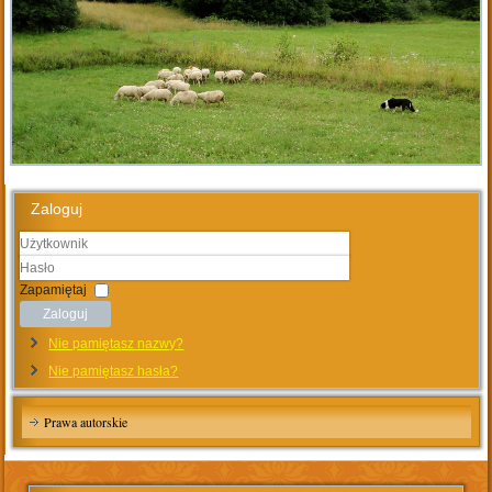
Zaloguj
Użytkownik
Hasło
Zapamiętaj
Zaloguj
Nie pamiętasz nazwy?
Nie pamiętasz hasła?
Prawa autorskie