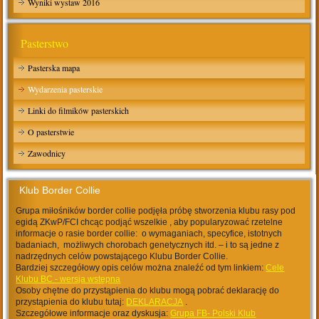
Wyniki wystaw 2016
Pasterstwo
Pasterska mapa
Wydarzenia pasterskie
Linki do filmików pasterskich
O pasterstwie
Zawodnicy
Klub Border Collie
Grupa miłośników border collie podjęła próbę stworzenia klubu rasy pod
egidą ZKwP/FCI chcąc podjąć wszelkie , aby popularyzować rzetelne
informacje o rasie border collie: o wymaganiach, specyfice, istotnych
badaniach, możliwych chorobach genetycznych itd. – i to są jedne z
nadrzędnych celów powstającego Klubu Border Collie.
Bardziej szczegółowy opis celów można znaleźć od tym linkiem:
Cele
Klubu BC - wersja wstępna
Osoby chętne do przystąpienia do klubu mogą pobrać deklarację do
przystąpienia do klubu tutaj:
DEKLARACJA
.
Szczegółowe informacje oraz dyskusja:
Grupa FB- Polski Klub