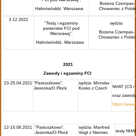
Bożena Czempas-
Halinów/oddz. Warszawa
Chowaniec z Polski
3.12.2022
"Testy i egzaminy
sędzia:
pasterskie FCI pod
Bożena Czempas-
Warszawą",
Chowaniec z Polski
Halinów/oddz. Warszawa
2021
Zawody i egzaminy FCI
23-25.04.2021
"Pastuszkowo",
sędzia: Miroslav
NHAT (CS i 
Jesionka/O.Płock
Kosko z Czech
oraz zawody
https://ww
12-15.08.2021
"Pastuszkowo",
sędzia: Manfred
testy NHA
Jesionka/O.Płock
Voigt z Niemiec