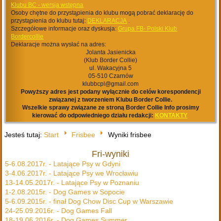
Klubu BC - wersja wstępna
Osoby chętne do przystąpienia do klubu mogą pobrać deklarację do
przystąpienia do klubu tutaj:
DEKLARACJA
.
Szczegółowe informacje oraz dyskusja:
Grupa FB- Polski Klub
Bordercollie
Deklaracje można wysłać na adres:
Jolanta Jasienicka
(Klub Border Collie)
ul. Wakacyjna 5
05-510 Czarnów
klubbcpl@gmail.com
Powyższy adres jest podany wyłącznie do celów korespondencji
związanej z tworzeniem Klubu Border Collie.
Wszelkie sprawy związane ze stroną Border Collie Info prosimy
kierować do odpowiedniego działu redakcji:
KONTAKTY
Jesteś tutaj:
Start
Frisbee
Wyniki frisbee
Fri-wyniki
5-6.08.2017r. - Latające Psy w Gdyni
3-4.06.2017r. - Latające Psy we Wrocławiu
13-14.05.2017r. - Latające Psy w Poznaniu
1-2.08.2015r. - Dog Games w Sopocie
5-6.09.2015r. - finał Dog Chow Disc Cup w Warszawie
24-25.09.2016r. - Dog Games Fall
18-19.06.2016r. - Dog Games Summer