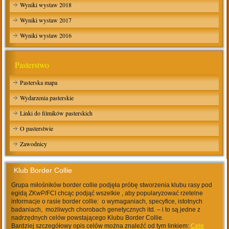
Wyniki wystaw 2018
Wyniki wystaw 2017
Wyniki wystaw 2016
Pasterstwo
Pasterska mapa
Wydarzenia pasterskie
Linki do filmików pasterskich
O pasterstwie
Zawodnicy
Klub Border Collie
Grupa miłośników border collie podjęła próbę stworzenia klubu rasy pod
egidą ZKwP/FCI chcąc podjąć wszelkie , aby popularyzować rzetelne
informacje o rasie border collie: o wymaganiach, specyfice, istotnych
badaniach, możliwych chorobach genetycznych itd. – i to są jedne z
nadrzędnych celów powstającego Klubu Border Collie.
Bardziej szczegółowy opis celów można znaleźć od tym linkiem:
Cele