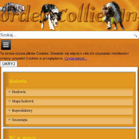
Ta strona używa plików Cookies. Dowiedz się więcej o celu ich używania i możliwości
zmiany ustawień Cookies w przeglądarce.
Czytaj więcej...
Hodowla
Hodowle
Mapa hodowli
Reproduktory
Szczenięta
BC w sporcie