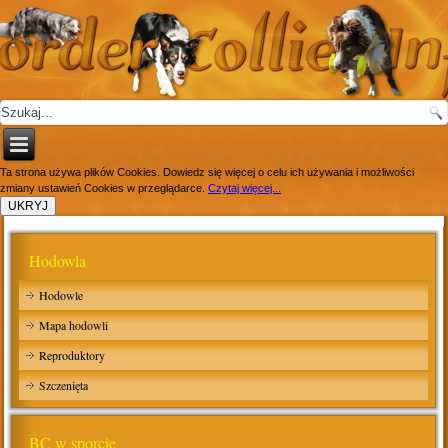
Ta strona używa plików Cookies. Dowiedz się więcej o celu ich używania i możliwości
zmiany ustawień Cookies w przeglądarce.
Czytaj więcej...
Hodowla
Hodowle
Mapa hodowli
Reproduktory
Szczenięta
BC w sporcie