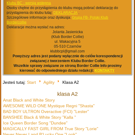
Klubu BC - wersja wstępna
Osoby chętne do przystąpienia do klubu mogą pobrać deklarację do
przystąpienia do klubu tutaj:
DEKLARACJA
.
Szczegółowe informacje oraz dyskusja:
Grupa FB- Polski Klub
Bordercollie
Deklaracje można wysłać na adres:
Jolanta Jasienicka
(Klub Border Collie)
ul. Wakacyjna 5
05-510 Czarnów
klubbcpl@gmail.com
Powyższy adres jest podany wyłącznie do celów korespondencji
związanej z tworzeniem Klubu Border Collie.
Wszelkie sprawy związane ze stroną Border Collie Info prosimy
kierować do odpowiedniego działu redakcji:
KONTAKTY
Jesteś tutaj:
Start
Agility
Klasa A2
klasa A2
Anat Black and White Story
AWESOME WILD ONE Mystique Regni "Shasta"
BAD BOY ULTRON Overactive (FCI) "Lester"
BANSHEE Black & White Story "Kalla "
Ice Queen Border Song "Dundee"
MAGICALLY FAST GIRL FROM True Story "Lorie"
Never Never Land B'Lucky One "Look"