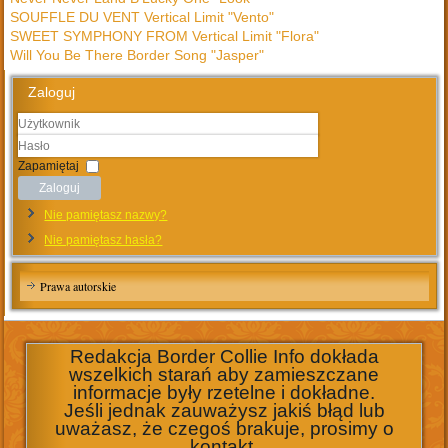
SOUFFLE DU VENT Vertical Limit "Vento"
SWEET SYMPHONY FROM Vertical Limit "Flora"
Will You Be There Border Song "Jasper"
Zaloguj
Użytkownik
Hasło
Zapamiętaj
Zaloguj
Nie pamiętasz nazwy?
Nie pamiętasz hasła?
Prawa autorskie
Redakcja Border Collie Info dokłada
wszelkich starań aby zamieszczane
informacje były rzetelne i dokładne.
Jeśli jednak zauważysz jakiś błąd lub
uważasz, że czegoś brakuje, prosimy o
kontakt.