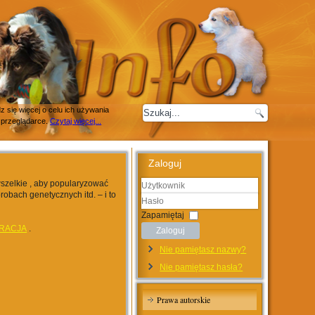
 się więcej o celu ich używania
 przeglądarce.
Czytaj więcej...
Zaloguj
wszelkie , aby popularyzować
robach genetycznych itd. – i to
Użytkownik
Hasło
Zapamiętaj
RACJA
.
Zaloguj
Nie pamiętasz nazwy?
Nie pamiętasz hasła?
Prawa autorskie