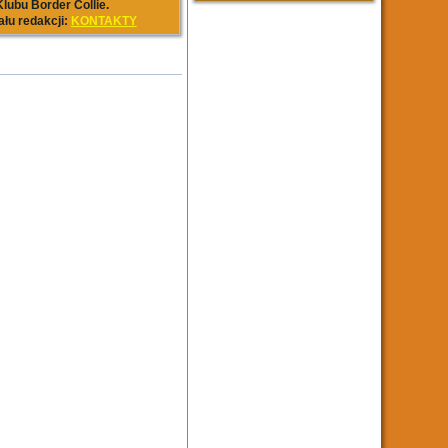
lubu Border Collie.
ału redakcji:
KONTAKTY