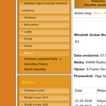
Powyższy a
Kalendarz imprez kynologii sportowej
Wszelkie sprawy
i użytkowej
Jesteś tutaj:
Start
R
Obedience
Ratownictwo
Agility
Windmill Jordan Bo
Flyball
R1
Frisbee
Rally-O
Data urodzenia:
07.
Terminarz zawodów Rally - o
Matka
: KIARA Rudin
Zawodnicy Rally-o
Ojciec:
X-Factor Dei
Wyniki zawodów
Przewodnik
: Olga N
Wystawy
Terminarz wystaw
Data
Miejs
Wyniki wystaw 2019
21.04.2018
Gdyni
Wyniki wystaw 2020