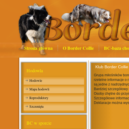
Strona główna
O Border Collie
BC-baza cho
Klub Border Collie
Hodowla
Grupa miłośników bord
rzetelne informacje o 
Hodowle
są jedne z nadrzędnyc
Mapa hodowli
Bardziej szczegółowy 
Osoby chętne do przys
Reproduktory
Szczegółowe informac
Deklaracje można wys
Szczenięta
BC w sporcie