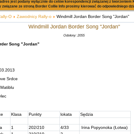
dres jest podany wyłącznie do celów korespondencji związanej z tworzeniem K
 związane ze stroną Border Collie Info prosimy kierować do odpowiedniego dzi
ally-O
Zawodnicy Rally-o
Windmill Jordan Border Song "Jordan"
Windmill Jordan Border Song "Jordan"
Odsłony: 2055
rder Song "Jordan"
03.2013
ove Srdce
 Matiblu
ylec
ce
Klasa
Punkty
lokata
Sędzia
a
1
202/210
4/33
Irina Popyonoka (Łotwa)