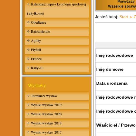
Powyższy a
Kalendarz imprez kynologii sportowej
Wszelkie sprawy
i użytkowej
Jesteś tutaj:
Start
Z
Obedience
Ratownictwo
Agility
Flyball
Imię rodowodowe
Frisbee
Rally-O
Imię domowe
Data urodzenia
Wystawy
Terminarz wystaw
Imię rodowodowe 
Wyniki wystaw 2019
Imię rodowodowe 
Wyniki wystaw 2020
Wyniki wystaw 2018
Właściciel / Przew
Wyniki wystaw 2017