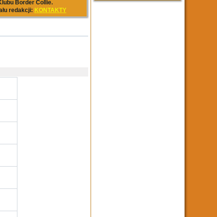
lubu Border Collie.
ału redakcji:
KONTAKTY