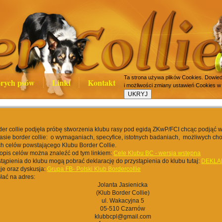
Ta strona używa plików Cookies. Dowiedz
rych psów
Linki
Kontakt
i możliwości zmiany ustawień Cookies w
er collie podjęła próbę stworzenia klubu rasy pod egidą ZKwP/FCI chcąc podjąć 
rasie border collie: o wymaganiach, specyfice, istotnych badaniach, możliwych cho
h celów powstającego Klubu Border Collie.
opis celów można znaleźć od tym linkiem:
Cele Klubu BC - wersja wstępna
tąpienia do klubu mogą pobrać deklarację do przystąpienia do klubu tutaj:
DEKLA
je oraz dyskusja:
Grupa FB- Polski Klub Bordercollie
łać na adres:
Jolanta Jasienicka
(Klub Border Collie)
ul. Wakacyjna 5
05-510 Czarnów
klubbcpl@gmail.com