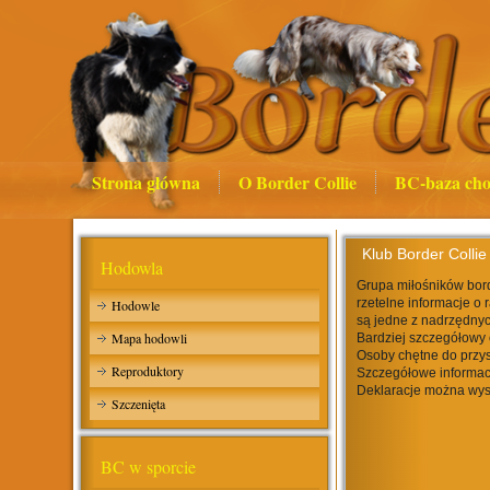
Strona główna
O Border Collie
BC-baza cho
Klub Border Collie
Hodowla
Grupa miłośników bord
rzetelne informacje o 
Hodowle
są jedne z nadrzędnyc
Mapa hodowli
Bardziej szczegółowy 
Osoby chętne do przys
Reproduktory
Szczegółowe informac
Deklaracje można wys
Szczenięta
BC w sporcie