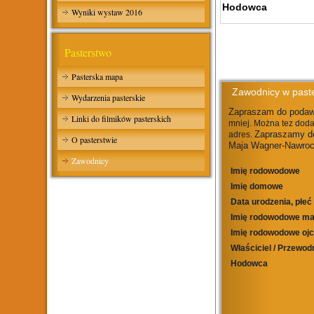
Hodowca
Wyniki wystaw 2016
Pasterstwo
Pasterska mapa
Zawodnicy w paste
Wydarzenia pasterskie
Zapraszam do podaw
Linki do filmików pasterskich
mniej. Można tez doda
Zapraszamy do
adres.
O pasterstwie
Maja Wagner-Nawroc
Zawodnicy
Imię rodowodowe
Imię domowe
Data urodzenia, płeć
Imię rodowodowe ma
Imię rodowodowe oj
Właściciel / Przewod
Hodowca