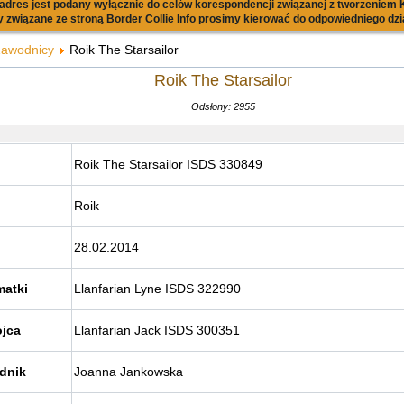
dres jest podany wyłącznie do celów korespondencji związanej z tworzeniem K
 związane ze stroną Border Collie Info prosimy kierować do odpowiedniego dzi
awodnicy
Roik The Starsailor
Roik The Starsailor
Odsłony: 2955
Roik The Starsailor ISDS 330849
Roik
28.02.2014
matki
Llanfarian Lyne ISDS 322990
ojca
Llanfarian Jack ISDS 300351
odnik
Joanna Jankowska