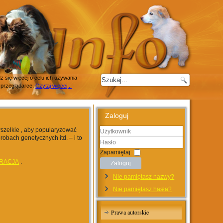
 się więcej o celu ich używania
 przeglądarce.
Czytaj więcej...
Zaloguj
wszelkie , aby popularyzować
robach genetycznych itd. – i to
Użytkownik
Hasło
Zapamiętaj
RACJA
.
Zaloguj
Nie pamiętasz nazwy?
Nie pamiętasz hasła?
Prawa autorskie