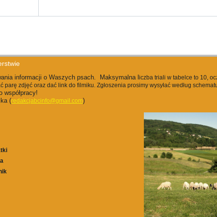
rstwie
ania informacji o Waszych psach. Maksymalna l
iczba triali w tabelce to 10,
ć parę zdjęć oraz dać link do filmiku. Zgłoszenia prosimy wysyłać według schema
 współpracy!
ka (
)
redakcjabcinfo@gmail.com
tki
ca
nik