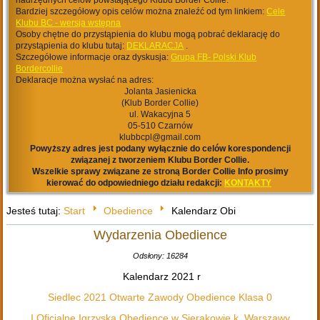
nadrzędnych celów powstającego Klubu Border Collie.
Bardziej szczegółowy opis celów można znaleźć od tym linkiem:
Cele
Klubu BC - wersja wstępna
Osoby chętne do przystąpienia do klubu mogą pobrać deklarację do
przystąpienia do klubu tutaj:
DEKLARACJA
.
Szczegółowe informacje oraz dyskusja:
Grupa FB- Polski Klub
Bordercollie
Deklaracje można wysłać na adres:
Jolanta Jasienicka
(Klub Border Collie)
ul. Wakacyjna 5
05-510 Czarnów
klubbcpl@gmail.com
Powyższy adres jest podany wyłącznie do celów korespondencji
związanej z tworzeniem Klubu Border Collie.
Wszelkie sprawy związane ze stroną Border Collie Info prosimy
kierować do odpowiedniego działu redakcji:
KONTAKTY
Jesteś tutaj:
Start
Obedience
Kalendarz Obi
Wydarzenia Obedience
Odsłony: 16284
Kalendarz 2021 r
Siedlec 2021 Otwarte Zawody Obedience Klasa 0
I Oficjalne Igrzyska Obedience w Sierakowie k. Warszawy