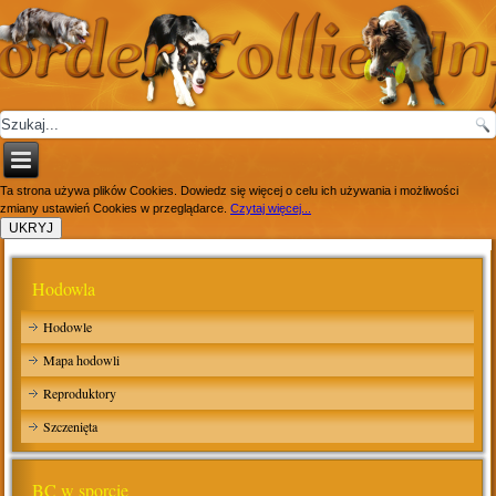
Ta strona używa plików Cookies. Dowiedz się więcej o celu ich używania i możliwości
zmiany ustawień Cookies w przeglądarce.
Czytaj więcej...
Hodowla
Hodowle
Mapa hodowli
Reproduktory
Szczenięta
BC w sporcie