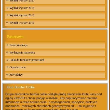
Wyniki wystaw 2020
Wyniki wystaw 2018
Wyniki wystaw 2017
Wyniki wystaw 2016
Pasterstwo
Pasterska mapa
Wydarzenia pasterskie
Linki do filmików pasterskich
O pasterstwie
Zawodnicy
Klub Border Collie
Grupa miłośników border collie podjęła próbę stworzenia klubu rasy pod
egidą ZKwP/FCI chcąc podjąć wszelkie , aby popularyzować rzetelne
informacje o rasie border collie: o wymaganiach, specyfice, istotnych
badaniach, możliwych chorobach genetycznych itd. – i to są jedne z