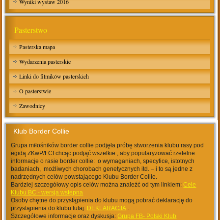
Wyniki wystaw 2016
Pasterstwo
Pasterska mapa
Wydarzenia pasterskie
Linki do filmików pasterskich
O pasterstwie
Zawodnicy
Klub Border Collie
Grupa miłośników border collie podjęła próbę stworzenia klubu rasy pod
egidą ZKwP/FCI chcąc podjąć wszelkie , aby popularyzować rzetelne
informacje o rasie border collie: o wymaganiach, specyfice, istotnych
badaniach, możliwych chorobach genetycznych itd. – i to są jedne z
nadrzędnych celów powstającego Klubu Border Collie.
Bardziej szczegółowy opis celów można znaleźć od tym linkiem:
Cele
Klubu BC - wersja wstępna
Osoby chętne do przystąpienia do klubu mogą pobrać deklarację do
przystąpienia do klubu tutaj:
DEKLARACJA
.
Szczegółowe informacje oraz dyskusja:
Grupa FB- Polski Klub