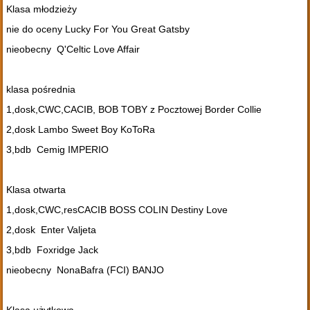
Klasa młodzieży
nie do oceny Lucky For You Great Gatsby
nieobecny Q'Celtic Love Affair
klasa pośrednia
1,dosk,CWC,CACIB, BOB TOBY z Pocztowej Border Collie
2,dosk Lambo Sweet Boy KoToRa
3,bdb Cemig IMPERIO
Klasa otwarta
1,dosk,CWC,resCACIB BOSS COLIN Destiny Love
2,dosk Enter Valjeta
3,bdb Foxridge Jack
nieobecny NonaBafra (FCI) BANJO
Klasa użytkowa