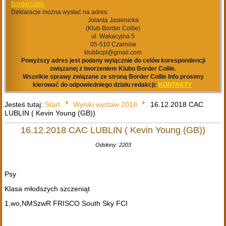
Bordercollie
Deklaracje można wysłać na adres:
Jolanta Jasienicka
(Klub Border Collie)
ul. Wakacyjna 5
05-510 Czarnów
klubbcpl@gmail.com
Powyższy adres jest podany wyłącznie do celów korespondencji
związanej z tworzeniem Klubu Border Collie.
Wszelkie sprawy związane ze stroną Border Collie Info prosimy
kierować do odpowiedniego działu redakcji:
KONTAKTY
Jesteś tutaj:
Start
Wyniki wystaw 2018
16.12.2018 CAC
LUBLIN ( Kevin Young (GB))
16.12.2018 CAC LUBLIN ( Kevin Young (GB))
Odsłony: 2203
Psy
Klasa młodszych szczeniąt
1,wo,NMSzwR FRISCO South Sky FCI