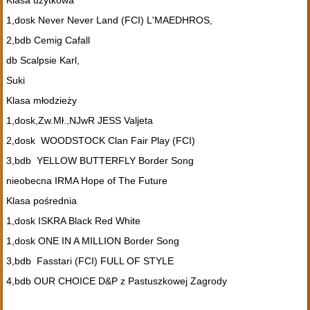
1,dosk Never Never Land (FCI) L'MAEDHROS,
2,bdb Cemig Cafall
db Scalpsie Karl,
Suki
Klasa młodzieży
1,dosk,Zw.Mł.,NJwR JESS Valjeta
2,dosk WOODSTOCK Clan Fair Play (FCI)
3,bdb YELLOW BUTTERFLY Border Song
nieobecna IRMA Hope of The Future
Klasa pośrednia
1,dosk ISKRA Black Red White
1,dosk ONE IN A MILLION Border Song
3,bdb Fasstari (FCI) FULL OF STYLE
4,bdb OUR CHOICE D&P z Pastuszkowej Zagrody