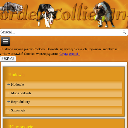
Ta strona używa plików Cookies. Dowiedz się więcej o celu ich używania i możliwości
zmiany ustawień Cookies w przeglądarce.
Czytaj więcej...
Hodowla
Hodowle
Mapa hodowli
Reproduktory
Szczenięta
BC w sporcie