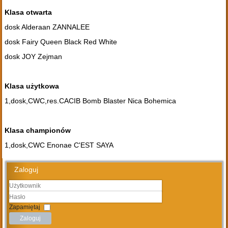
Klasa otwarta
dosk Alderaan ZANNALEE
dosk Fairy Queen Black Red White
dosk JOY Zejman
Klasa użytkowa
1,dosk,CWC,res.CACIB Bomb Blaster Nica Bohemica
Klasa championów
1,dosk,CWC Enonae C'EST SAYA
Zaloguj
Użytkownik
Hasło
Zapamiętaj
Zaloguj