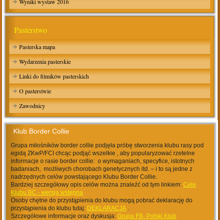
Wyniki wystaw 2016
Pasterstwo
Pasterska mapa
Wydarzenia pasterskie
Linki do filmików pasterskich
O pasterstwie
Zawodnicy
Klub Border Collie
Grupa miłośników border collie podjęła próbę stworzenia klubu rasy pod
egidą ZKwP/FCI chcąc podjąć wszelkie , aby popularyzować rzetelne
informacje o rasie border collie: o wymaganiach, specyfice, istotnych
badaniach, możliwych chorobach genetycznych itd. – i to są jedne z
nadrzędnych celów powstającego Klubu Border Collie.
Bardziej szczegółowy opis celów można znaleźć od tym linkiem:
Cele
Klubu BC - wersja wstępna
Osoby chętne do przystąpienia do klubu mogą pobrać deklarację do
przystąpienia do klubu tutaj:
DEKLARACJA
.
Szczegółowe informacje oraz dyskusja:
Grupa FB- Polski Klub