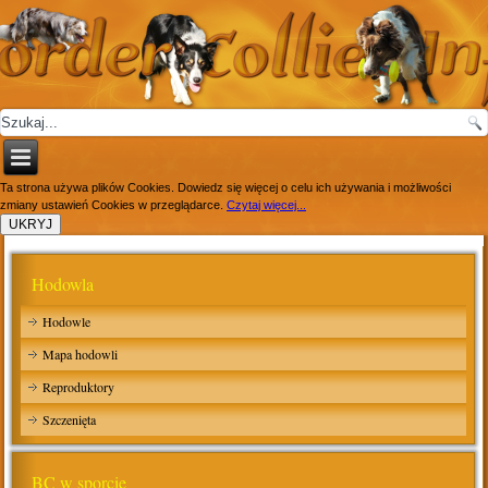
Ta strona używa plików Cookies. Dowiedz się więcej o celu ich używania i możliwości
zmiany ustawień Cookies w przeglądarce.
Czytaj więcej...
Hodowla
Hodowle
Mapa hodowli
Reproduktory
Szczenięta
BC w sporcie