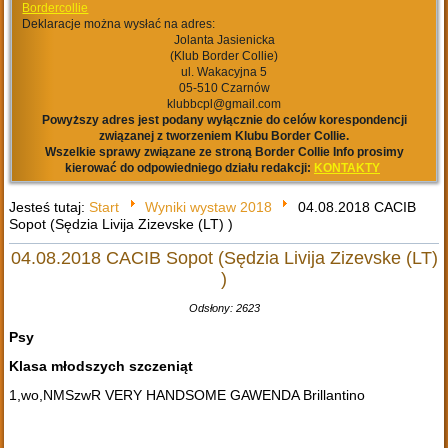
Bordercollie
Deklaracje można wysłać na adres:
Jolanta Jasienicka
(Klub Border Collie)
ul. Wakacyjna 5
05-510 Czarnów
klubbcpl@gmail.com
Powyższy adres jest podany wyłącznie do celów korespondencji
związanej z tworzeniem Klubu Border Collie.
Wszelkie sprawy związane ze stroną Border Collie Info prosimy
kierować do odpowiedniego działu redakcji:
KONTAKTY
Jesteś tutaj:
Start
Wyniki wystaw 2018
04.08.2018 CACIB
Sopot (Sędzia Livija Zizevske (LT) )
04.08.2018 CACIB Sopot (Sędzia Livija Zizevske (LT)
)
Odsłony: 2623
Psy
Klasa młodszych szczeniąt
1,wo,NMSzwR VERY HANDSOME GAWENDA Brillantino