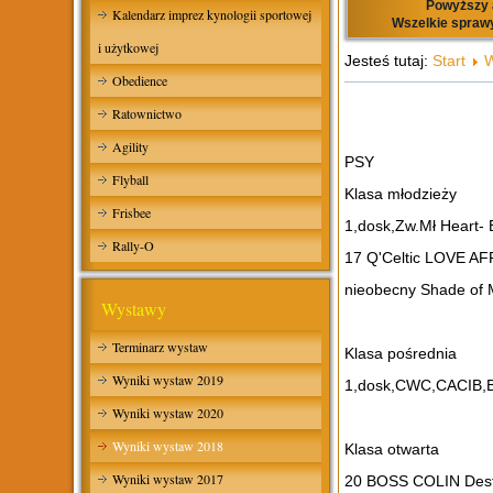
Powyższy a
Kalendarz imprez kynologii sportowej
Wszelkie sprawy
i użytkowej
Jesteś tutaj:
Start
W
Obedience
Ratownictwo
Agility
PSY
Flyball
Klasa młodzieży
Frisbee
1,dosk,Zw.Mł Heart- 
Rally-O
17 Q'Celtic LOVE AF
nieobecny Shade of 
Wystawy
Terminarz wystaw
Klasa pośrednia
Wyniki wystaw 2019
1,dosk,CWC,CACIB,BO
Wyniki wystaw 2020
Wyniki wystaw 2018
Klasa otwarta
Wyniki wystaw 2017
20 BOSS COLIN Dest