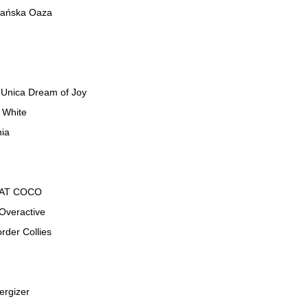
zańska Oaza
Unica Dream of Joy
 White
nia
LAT COCO
Overactive
rder Collies
ergizer