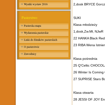
Wyniki wystaw 2016
2,dosk BRYCE Gorc
Pasterstwo
SUKI
Klasa młodzieży
Pasterska mapa
1,dosk,Zw.Mł, NJwR 
Wydarzenia pasterskie
22 HANKA Black Red
Linki do filmików pasterskich
23 RIBA Wena Istnie
O pasterstwie
Zawodnicy
Klasa pośrednia
25 Q'Celtic CHOCO
26 Winter Is Coming 
27 SUPRISE Stars Bo
Klasa otwarta
28 JESSI OF JOY En