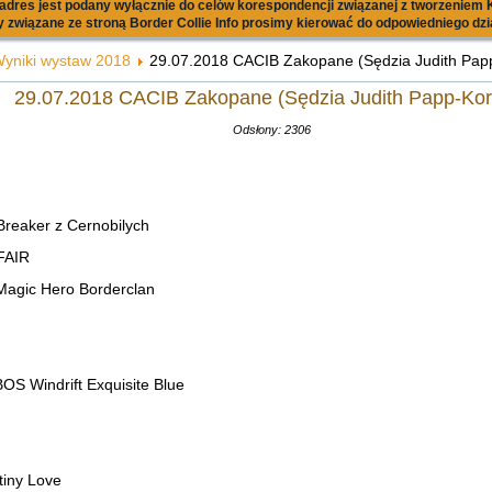
dres jest podany wyłącznie do celów korespondencji związanej z tworzeniem K
 związane ze stroną Border Collie Info prosimy kierować do odpowiedniego dzi
yniki wystaw 2018
29.07.2018 CACIB Zakopane (Sędzia Judith Pap
29.07.2018 CACIB Zakopane (Sędzia Judith Papp-Kor
Odsłony: 2306
Breaker z Cernobilych
FAIR
Magic Hero Borderclan
S Windrift Exquisite Blue
iny Love