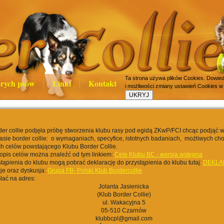
Ta strona używa plików Cookies. Dowiedz
rych psów
Linki
Kontakt
i możliwości zmiany ustawień Cookies w
er collie podjęła próbę stworzenia klubu rasy pod egidą ZKwP/FCI chcąc podjąć 
rasie border collie: o wymaganiach, specyfice, istotnych badaniach, możliwych cho
h celów powstającego Klubu Border Collie.
opis celów można znaleźć od tym linkiem:
Cele Klubu BC - wersja wstępna
tąpienia do klubu mogą pobrać deklarację do przystąpienia do klubu tutaj:
DEKLA
je oraz dyskusja:
Grupa FB- Polski Klub Bordercollie
łać na adres:
Jolanta Jasienicka
(Klub Border Collie)
ul. Wakacyjna 5
05-510 Czarnów
klubbcpl@gmail.com