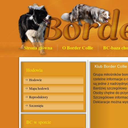
Strona główna
O Border Collie
BC-baza cho
Klub Border Collie
Hodowla
Grupa miłośników bord
rzetelne informacje o 
Hodowle
są jedne z nadrzędnyc
Mapa hodowli
Bardziej szczegółowy 
Osoby chętne do przys
Reproduktory
Szczegółowe informac
Deklaracje można wys
Szczenięta
BC w sporcie