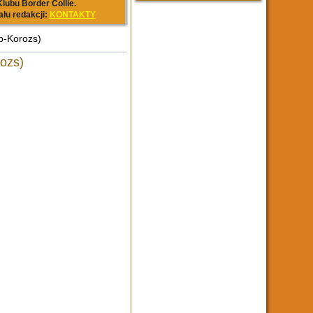
lubu Border Collie.
ału redakcji:
KONTAKTY
p-Korozs)
ozs)