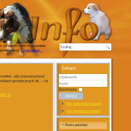
 się więcej o celu ich używania
 przeglądarce.
Czytaj więcej...
Zaloguj
wszelkie , aby popularyzować
robach genetycznych itd. – i to
Użytkownik
Hasło
Zapamiętaj
RACJA
.
Zaloguj
Nie pamiętasz nazwy?
Nie pamiętasz hasła?
Prawa autorskie