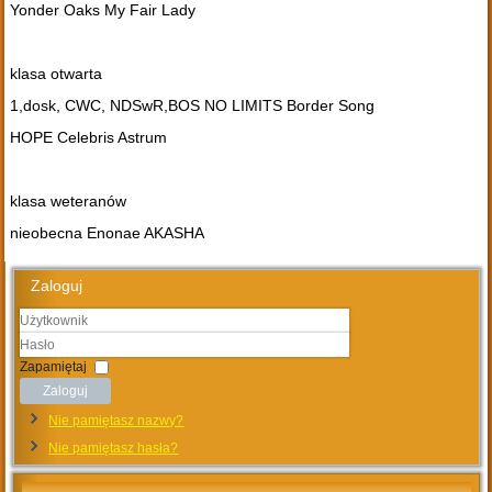
Yonder Oaks My Fair Lady
klasa otwarta
1,dosk, CWC, NDSwR,BOS NO LIMITS Border Song
HOPE Celebris Astrum
klasa weteranów
nieobecna Enonae AKASHA
Zaloguj
Użytkownik
Hasło
Zapamiętaj
Zaloguj
Nie pamiętasz nazwy?
Nie pamiętasz hasła?