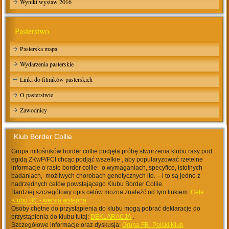
Wyniki wystaw 2016
Pasterstwo
Pasterska mapa
Wydarzenia pasterskie
Linki do filmików pasterskich
O pasterstwie
Zawodnicy
Klub Border Collie
Grupa miłośników border collie podjęła próbę stworzenia klubu rasy pod
egidą ZKwP/FCI chcąc podjąć wszelkie , aby popularyzować rzetelne
informacje o rasie border collie: o wymaganiach, specyfice, istotnych
badaniach, możliwych chorobach genetycznych itd. – i to są jedne z
nadrzędnych celów powstającego Klubu Border Collie.
Bardziej szczegółowy opis celów można znaleźć od tym linkiem:
Cele
Klubu BC - wersja wstępna
Osoby chętne do przystąpienia do klubu mogą pobrać deklarację do
przystąpienia do klubu tutaj:
DEKLARACJA
.
Szczegółowe informacje oraz dyskusja:
Grupa FB- Polski Klub