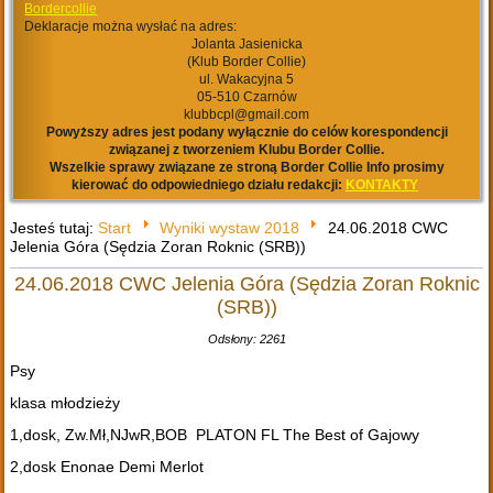
Bordercollie
Deklaracje można wysłać na adres:
Jolanta Jasienicka
(Klub Border Collie)
ul. Wakacyjna 5
05-510 Czarnów
klubbcpl@gmail.com
Powyższy adres jest podany wyłącznie do celów korespondencji
związanej z tworzeniem Klubu Border Collie.
Wszelkie sprawy związane ze stroną Border Collie Info prosimy
kierować do odpowiedniego działu redakcji:
KONTAKTY
Jesteś tutaj:
Start
Wyniki wystaw 2018
24.06.2018 CWC
Jelenia Góra (Sędzia Zoran Roknic (SRB))
24.06.2018 CWC Jelenia Góra (Sędzia Zoran Roknic
(SRB))
Odsłony: 2261
Psy
klasa młodzieży
1,dosk, Zw.Mł,NJwR,BOB PLATON FL The Best of Gajowy
2,dosk Enonae Demi Merlot