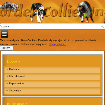
Ta strona używa plików Cookies. Dowiedz się więcej o celu ich używania i możliwości
zmiany ustawień Cookies w przeglądarce.
Czytaj więcej...
Hodowla
Hodowle
Mapa hodowli
Reproduktory
Szczenięta
BC w sporcie