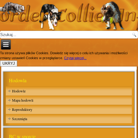
Ta strona używa plików Cookies. Dowiedz się więcej o celu ich używania i możliwości
zmiany ustawień Cookies w przeglądarce.
Czytaj więcej...
Hodowla
Hodowle
Mapa hodowli
Reproduktory
Szczenięta
BC w sporcie