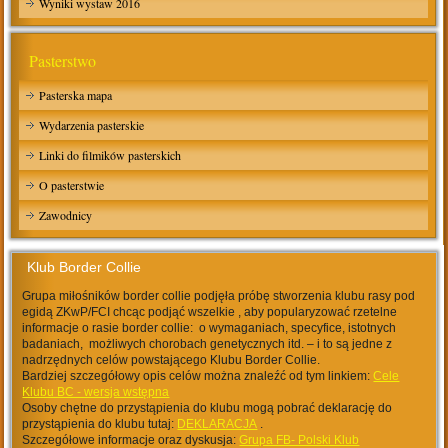
Wyniki wystaw 2016
Pasterstwo
Pasterska mapa
Wydarzenia pasterskie
Linki do filmików pasterskich
O pasterstwie
Zawodnicy
Klub Border Collie
Grupa miłośników border collie podjęła próbę stworzenia klubu rasy pod
egidą ZKwP/FCI chcąc podjąć wszelkie , aby popularyzować rzetelne
informacje o rasie border collie: o wymaganiach, specyfice, istotnych
badaniach, możliwych chorobach genetycznych itd. – i to są jedne z
nadrzędnych celów powstającego Klubu Border Collie.
Bardziej szczegółowy opis celów można znaleźć od tym linkiem:
Cele
Klubu BC - wersja wstępna
Osoby chętne do przystąpienia do klubu mogą pobrać deklarację do
przystąpienia do klubu tutaj:
DEKLARACJA
.
Szczegółowe informacje oraz dyskusja:
Grupa FB- Polski Klub