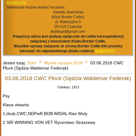
Bordercollie
Deklaracje można wysłać na adres:
Jolanta Jasienicka
(Klub Border Collie)
ul. Wakacyjna 5
05-510 Czarnów
klubbcpl@gmail.com
Powyższy adres jest podany wyłącznie do celów korespondencji
związanej z tworzeniem Klubu Border Collie.
Wszelkie sprawy związane ze stroną Border Collie Info prosimy
kierować do odpowiedniego działu redakcji:
KONTAKTY
Jesteś tutaj:
Start
Wyniki wystaw 2018
03.06.2018 CWC
Płock (Sędzia Waldemar Federak)
03.06.2018 CWC Płock (Sędzia Waldemar Federak)
Odsłony: 1913
Psy
Klasa otwarta
1,dosk,CWC,NDPwR,BOB ARDAL Klan Moly
2 SIR WINNING VON VET Rycerstwo Straszewy