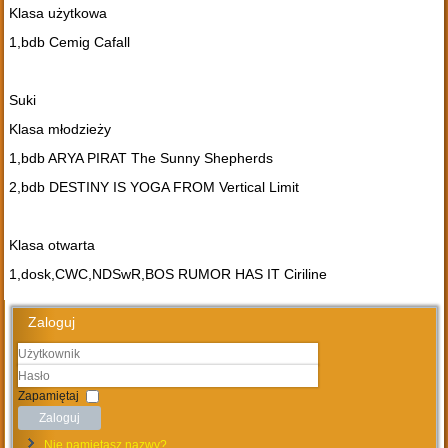
Klasa użytkowa
1,bdb Cemig Cafall
Suki
Klasa młodzieży
1,bdb ARYA PIRAT The Sunny Shepherds
2,bdb DESTINY IS YOGA FROM Vertical Limit
Klasa otwarta
1,dosk,CWC,NDSwR,BOS RUMOR HAS IT Ciriline
Zaloguj
Użytkownik
Hasło
Zapamiętaj
Zaloguj
Nie pamiętasz nazwy?