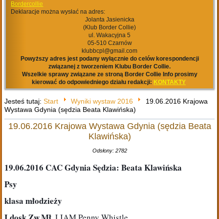
Bordercollie
Deklaracje można wysłać na adres:
Jolanta Jasienicka
(Klub Border Collie)
ul. Wakacyjna 5
05-510 Czarnów
klubbcpl@gmail.com
Powyższy adres jest podany wyłącznie do celów korespondencji
związanej z tworzeniem Klubu Border Collie.
Wszelkie sprawy związane ze stroną Border Collie Info prosimy
kierować do odpowiedniego działu redakcji:
KONTAKTY
Jesteś tutaj:
Start
Wyniki wystaw 2016
19.06.2016 Krajowa
Wystawa Gdynia (sędzia Beata Klawińska)
19.06.2016 Krajowa Wystawa Gdynia (sędzia Beata
Klawińska)
Odsłony: 2782
19.06.2016 CAC Gdynia Sędzia: Beata Klawińska
Psy
klasa młodzieży 
I,dosk,Zw.Mł.
 LIAM Penny Whistle