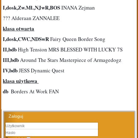
I,dosk,Zw.Mł.,NJwR,BOS
 INANA Zejman
??? Alderaan ZANNALEE
klasa ot
warta
I,dosk,CWC,NDSwR
 Fairy Queen Border Song
II,bdb
 High Tension MRS BLESSED WITH LUCKY 7S
III,bdb
 Around The Stars Masterpiece of Armagedogz
IV,bdb
 JESS Dynamic Quest
klasa użytkowa 
db 
 Borders At Work FAN
Zaloguj
Użytkownik