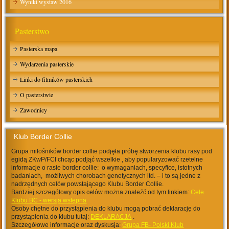
Wyniki wystaw 2016
Pasterstwo
Pasterska mapa
Wydarzenia pasterskie
Linki do filmików pasterskich
O pasterstwie
Zawodnicy
Klub Border Collie
Grupa miłośników border collie podjęła próbę stworzenia klubu rasy pod
egidą ZKwP/FCI chcąc podjąć wszelkie , aby popularyzować rzetelne
informacje o rasie border collie: o wymaganiach, specyfice, istotnych
badaniach, możliwych chorobach genetycznych itd. – i to są jedne z
nadrzędnych celów powstającego Klubu Border Collie.
Bardziej szczegółowy opis celów można znaleźć od tym linkiem:
Cele
Klubu BC - wersja wstępna
Osoby chętne do przystąpienia do klubu mogą pobrać deklarację do
przystąpienia do klubu tutaj:
DEKLARACJA
.
Szczegółowe informacje oraz dyskusja:
Grupa FB- Polski Klub