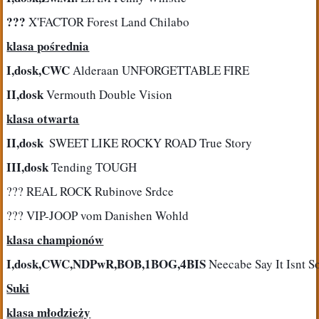
???
 X'FACTOR Forest Land Chilabo
klasa pośrednia
I,dosk,CWC
 Alderaan UNFORGETTABLE FIRE
II,dosk
 Vermouth Double Vision
klasa otwarta
II,dosk 
 SWEET LIKE ROCKY ROAD True Story
III,dosk
 Tending TOUGH
??? REAL ROCK Rubinove Srdce
??? VIP-JOOP vom Danishen Wohld
klasa championów
I,dosk,CWC,NDPwR,BOB,1BOG,4BIS
 Neecabe Say It Isnt S
Suki
klasa młodzieży