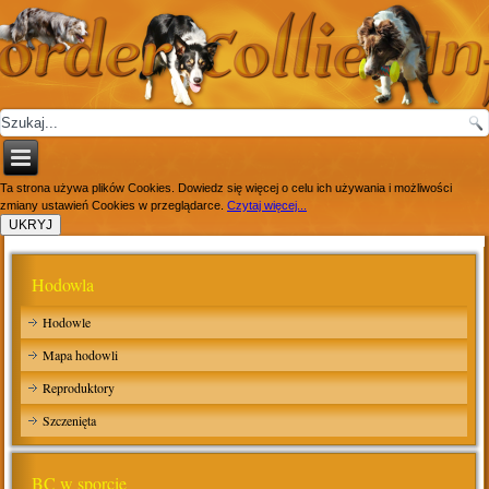
Ta strona używa plików Cookies. Dowiedz się więcej o celu ich używania i możliwości
zmiany ustawień Cookies w przeglądarce.
Czytaj więcej...
Hodowla
Hodowle
Mapa hodowli
Reproduktory
Szczenięta
BC w sporcie