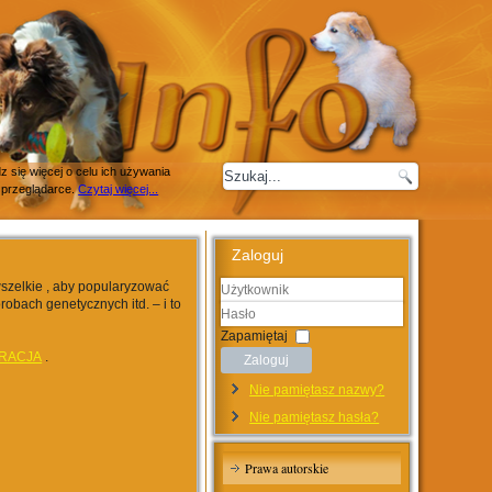
 się więcej o celu ich używania
 przeglądarce.
Czytaj więcej...
Zaloguj
wszelkie , aby popularyzować
robach genetycznych itd. – i to
Użytkownik
Hasło
Zapamiętaj
RACJA
.
Zaloguj
Nie pamiętasz nazwy?
Nie pamiętasz hasła?
Prawa autorskie