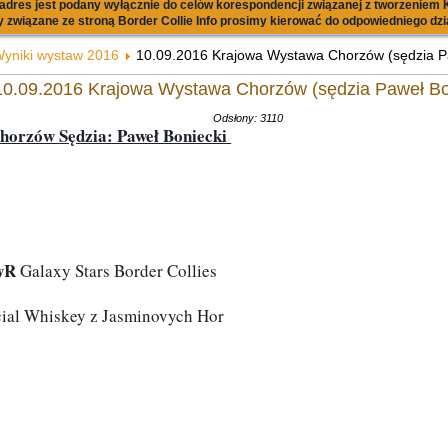
dres jest podany wyłącznie do celów korespondencji związanej z tworzeniem K
 związane ze stroną Border Collie Info prosimy kierować do odpowiedniego dzi
yniki wystaw 2016
10.09.2016 Krajowa Wystawa Chorzów (sędzia P
10.09.2016 Krajowa Wystawa Chorzów (sędzia Paweł Bo
Odsłony: 3110
Chorzów 
Sędzia: Paweł Boniecki 
wR
 Galaxy Stars Border Collies
cial Whiskey z Jasminovych Hor
a