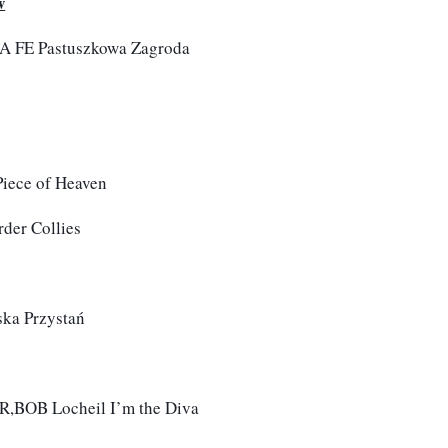
w
A FE Pastuszkowa Zagroda
Piece of Heaven
der Collies
ska Przystań
,BOB Locheil I’m the Diva