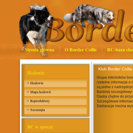
Strona główna
O Border Collie
BC-baza cho
Klub Border Collie
Hodowla
Grupa miłośników bord
rzetelne informacje o 
Hodowle
są jedne z nadrzędnyc
Mapa hodowli
Bardziej szczegółowy 
Osoby chętne do przys
Reproduktory
Szczegółowe informac
Deklaracje można wys
Szczenięta
BC w sporcie