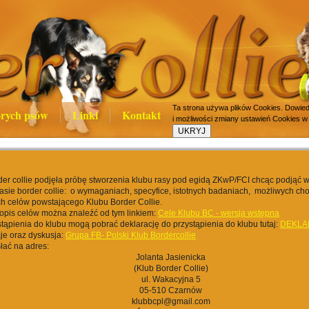
Ta strona używa plików Cookies. Dowiedz
rych psów
Linki
Kontakt
i możliwości zmiany ustawień Cookies w
er collie podjęła próbę stworzenia klubu rasy pod egidą ZKwP/FCI chcąc podjąć 
rasie border collie: o wymaganiach, specyfice, istotnych badaniach, możliwych cho
h celów powstającego Klubu Border Collie.
opis celów można znaleźć od tym linkiem:
Cele Klubu BC - wersja wstępna
tąpienia do klubu mogą pobrać deklarację do przystąpienia do klubu tutaj:
DEKLA
je oraz dyskusja:
Grupa FB- Polski Klub Bordercollie
łać na adres:
Jolanta Jasienicka
(Klub Border Collie)
ul. Wakacyjna 5
05-510 Czarnów
klubbcpl@gmail.com