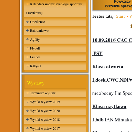
Powyższy a
Kalendarz imprez kynologii sportowej
Wszelkie sprawy
i użytkowej
Jesteś tutaj:
Start
W
Obedience
Ratownictwo
10.09.2016 CAC 
Agility
Flyball
 PSY
Frisbee
Klasa otwarta 
Rally-O
I,dosk,CWC,NDP
Wystawy
nieobecny I'm Spe
Terminarz wystaw
Wyniki wystaw 2019
Klasa użytkowa
Wyniki wystaw 2020
I,bdb
 IAN Mintak
Wyniki wystaw 2018
Wyniki wystaw 2017