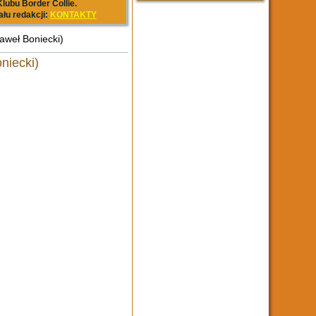
lubu Border Collie.
ału redakcji:
KONTAKTY
aweł Boniecki)
niecki)