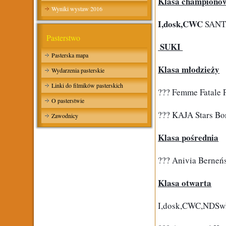
Klasa championó
Wyniki wystaw 2016
I,dosk,CWC
 SANT
Pasterstwo
 SUKI 
Pasterska mapa
Klasa młodzieży
Wydarzenia pasterskie
Linki do filmików pasterskich
??? Femme Fatale 
O pasterstwie
??? KAJA Stars Bor
Zawodnicy
Klasa pośrednia
??? Anivia Berneń
Klasa otwarta
I,dosk,CWC,NDSwR