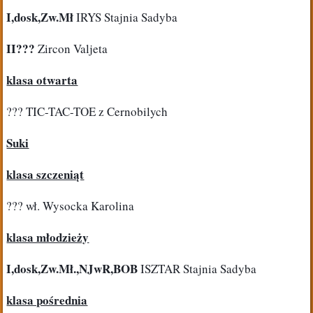
I,dosk,Zw.Mł
 IRYS Stajnia Sadyba
II??? 
Zircon Valjeta
klasa otwarta
??? TIC-TAC-TOE z Cernobilych
Suki
klasa szczeniąt
??? wł. Wysocka Karolina
klasa młodzieży
I,dosk,Zw.Mł.,NJwR,BOB
 ISZTAR Stajnia Sadyba
klasa pośrednia