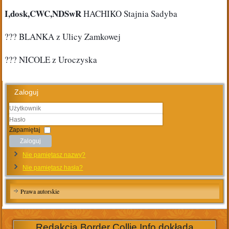
I,dosk,CWC,NDSwR
 HACHIKO Stajnia Sadyba
??? BLANKA z Ulicy Zamkowej
??? NICOLE z Uroczyska
Zaloguj
Użytkownik
Hasło
Zapamiętaj
Zaloguj
Nie pamiętasz nazwy?
Nie pamiętasz hasła?
Prawa autorskie
Redakcja Border Collie Info dokłada