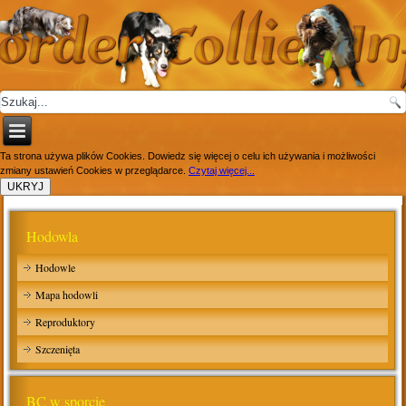
Ta strona używa plików Cookies. Dowiedz się więcej o celu ich używania i możliwości
zmiany ustawień Cookies w przeglądarce.
Czytaj więcej...
Hodowla
Hodowle
Mapa hodowli
Reproduktory
Szczenięta
BC w sporcie