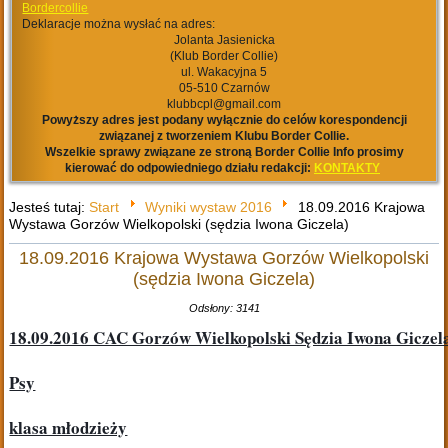
Bordercollie
Deklaracje można wysłać na adres:
Jolanta Jasienicka
(Klub Border Collie)
ul. Wakacyjna 5
05-510 Czarnów
klubbcpl@gmail.com
Powyższy adres jest podany wyłącznie do celów korespondencji
związanej z tworzeniem Klubu Border Collie.
Wszelkie sprawy związane ze stroną Border Collie Info prosimy
kierować do odpowiedniego działu redakcji:
KONTAKTY
Jesteś tutaj:
Start
Wyniki wystaw 2016
18.09.2016 Krajowa
Wystawa Gorzów Wielkopolski (sędzia Iwona Giczela)
18.09.2016 Krajowa Wystawa Gorzów Wielkopolski
(sędzia Iwona Giczela)
Odsłony: 3141
18.09.2016 CAC Gorzów Wielkopolski Sędzia Iwona Giczel
Psy
klasa młodzieży