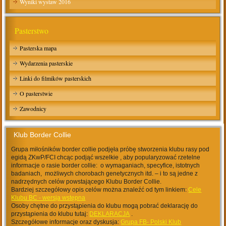
Wyniki wystaw 2016
Pasterstwo
Pasterska mapa
Wydarzenia pasterskie
Linki do filmików pasterskich
O pasterstwie
Zawodnicy
Klub Border Collie
Grupa miłośników border collie podjęła próbę stworzenia klubu rasy pod
egidą ZKwP/FCI chcąc podjąć wszelkie , aby popularyzować rzetelne
informacje o rasie border collie: o wymaganiach, specyfice, istotnych
badaniach, możliwych chorobach genetycznych itd. – i to są jedne z
nadrzędnych celów powstającego Klubu Border Collie.
Bardziej szczegółowy opis celów można znaleźć od tym linkiem:
Cele
Klubu BC - wersja wstępna
Osoby chętne do przystąpienia do klubu mogą pobrać deklarację do
przystąpienia do klubu tutaj:
DEKLARACJA
.
Szczegółowe informacje oraz dyskusja:
Grupa FB- Polski Klub