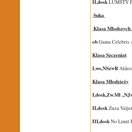
II,dosk
 LUMSTY Fa
 Suka 
 Klasa Młodszych 
ob 
Gama Celebris 
Klasa Szczeniąt
I,wo,NSzwR
 Alde
Klasa Młodzieży
I,dosk,Zw.Mł .,N
II,dosk
 Zuza Valje
III,dosk
 No Limit