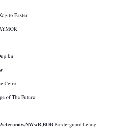
Kogito Easter
LAYMOR
Dupiku
ów
e Ceiro
e of The Future
a Weteranów,NWwR,BOB
 Borderguard Lenny