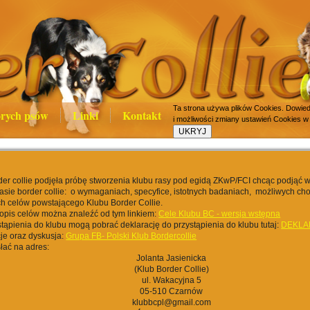
Ta strona używa plików Cookies. Dowiedz
rych psów
Linki
Kontakt
i możliwości zmiany ustawień Cookies w
er collie podjęła próbę stworzenia klubu rasy pod egidą ZKwP/FCI chcąc podjąć 
rasie border collie: o wymaganiach, specyfice, istotnych badaniach, możliwych cho
h celów powstającego Klubu Border Collie.
opis celów można znaleźć od tym linkiem:
Cele Klubu BC - wersja wstępna
tąpienia do klubu mogą pobrać deklarację do przystąpienia do klubu tutaj:
DEKLA
je oraz dyskusja:
Grupa FB- Polski Klub Bordercollie
łać na adres:
Jolanta Jasienicka
(Klub Border Collie)
ul. Wakacyjna 5
05-510 Czarnów
klubbcpl@gmail.com