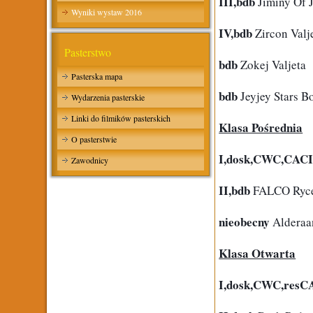
III,bdb
 Jiminy Of 
Wyniki wystaw 2016
IV,bdb
 Zircon Valj
Pasterstwo
bdb
 Zokej Valjeta
Pasterska mapa
bdb
 Jeyjey Stars B
Wydarzenia pasterskie
Linki do filmików pasterskich
Klasa Pośrednia
O pasterstwie
I,dosk,CWC,CAC
Zawodnicy
II,bdb
 FALCO Ryce
nieobecny
 Alder
Klasa Otwarta
I,dosk,CWC,resC