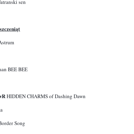
transki sen
szczeniąt
Astrum
raan BEE BEE
JwR
 HIDDEN CHARMS of Dashing Dawn
ta
 Border Song