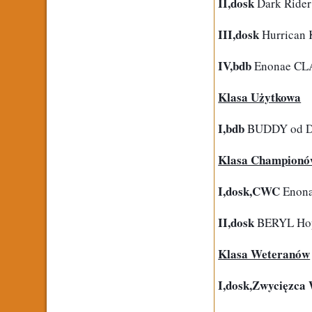
II,dosk
 Dark Rider
III,dosk
 Hurrican 
IV,bdb
 Enonae C
Klasa Użytkowa
I,bdb
 BUDDY od 
Klasa Champion
I,dosk,CWC 
Enona
II,dosk
 BERYL Hop
Klasa Weteranów
I,dosk,Zwycięzc