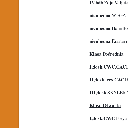
IV,bdb
 Zoja Valjet
nieobecna
 WEGA T
nieobecna
 Hamilto
nieobecna
 Fasst
Klasa Pośrednia
I,dosk,CWC,CAC
II,dosk, res.CACI
III,dosk
 SKYLER V
Klasa Otwarta
I,dosk,CWC
 Freya