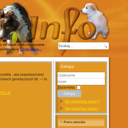
 się więcej o celu ich używania
 przeglądarce.
Czytaj więcej...
Zaloguj
wszelkie , aby popularyzować
robach genetycznych itd. – i to
Użytkownik
Hasło
Zapamiętaj
RACJA
.
Zaloguj
Nie pamiętasz nazwy?
Nie pamiętasz hasła?
Prawa autorskie