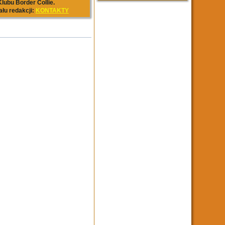
lubu Border Collie.
ału redakcji:
KONTAKTY