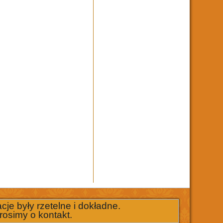
je były rzetelne i dokładne.
rosimy o kontakt.