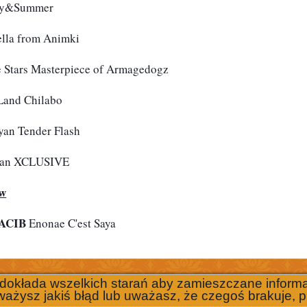
dy&Summer
ella from Animki
 Stars Masterpiece of Armagedogz
Land Chilabo
yan Tender Flash
raan XCLUSIVE
ów
CACIB
 Enonae C'est Saya
 dokłada wszelkich starań aby zamieszczane informac
ważysz jakiś błąd lub uważasz, że czegoś brakuje, p