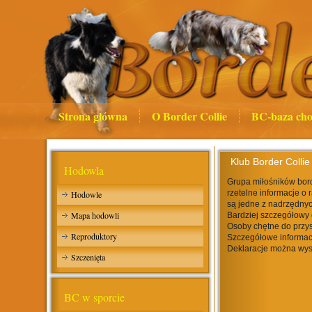
Strona główna
O Border Collie
BC-baza cho
Klub Border Collie
Hodowla
Grupa miłośników bord
rzetelne informacje o 
Hodowle
są jedne z nadrzędnyc
Mapa hodowli
Bardziej szczegółowy 
Osoby chętne do przys
Reproduktory
Szczegółowe informac
Deklaracje można wys
Szczenięta
BC w sporcie