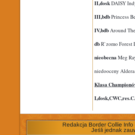
II,dosk
 DAISY In
III,bdb
 Princess B
IV,bdb
 Around The
db
 R`zomo Forest 
nieobecna
 Meg Ra
niedooceny Alde
Klasa Champion
I,dosk,CWC,res.
Redakcja Border Collie Info
Jeśli jednak zau