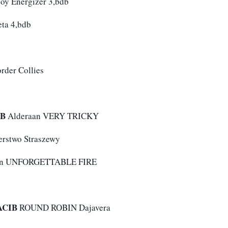
Joy Energizer 3,bdb
eta 4,bdb
order Collies
IB
 Alderaan VERY TRICKY
rstwo Straszewy
aan UNFORGETTABLE FIRE
ACIB
 ROUND ROBIN Dajavera