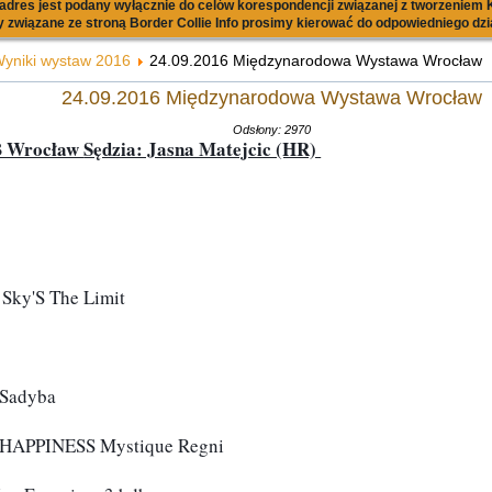
dres jest podany wyłącznie do celów korespondencji związanej z tworzeniem K
 związane ze stroną Border Collie Info prosimy kierować do odpowiedniego dzi
yniki wystaw 2016
24.09.2016 Międzynarodowa Wystawa Wrocław
24.09.2016 Międzynarodowa Wystawa Wrocław
Odsłony: 2970
B Wrocław 
Sędzia: Jasna Matejcic (HR) 
 Sky'S The Limit
a Sadyba
HAPPINESS Mystique Regni