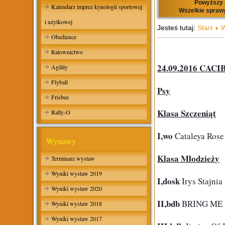
Powyższy a
Kalendarz imprez kynologii sportowej
Wszelkie sprawy
i użytkowej
Jesteś tutaj:
Start
W
Obedience
Ratownictwo
24.09.2016 CACI
Agility
Flyball
Psy
Frisbee
Klasa Szczeniąt
Rally-O
I,wo
 Cataleya Rose
Wystawy
Klasa Młodzieży
Terminarz wystaw
Wyniki wystaw 2019
I,dosk
 Irys Stajni
Wyniki wystaw 2020
II,bdb
 BRING ME 
Wyniki wystaw 2018
Wyniki wystaw 2017