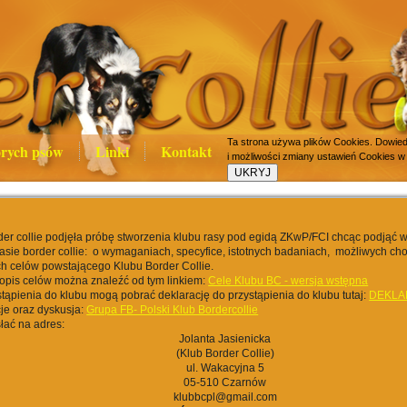
Ta strona używa plików Cookies. Dowiedz
rych psów
Linki
Kontakt
i możliwości zmiany ustawień Cookies w
er collie podjęła próbę stworzenia klubu rasy pod egidą ZKwP/FCI chcąc podjąć 
rasie border collie: o wymaganiach, specyfice, istotnych badaniach, możliwych cho
h celów powstającego Klubu Border Collie.
opis celów można znaleźć od tym linkiem:
Cele Klubu BC - wersja wstępna
tąpienia do klubu mogą pobrać deklarację do przystąpienia do klubu tutaj:
DEKLA
je oraz dyskusja:
Grupa FB- Polski Klub Bordercollie
łać na adres:
Jolanta Jasienicka
(Klub Border Collie)
ul. Wakacyjna 5
05-510 Czarnów
klubbcpl@gmail.com