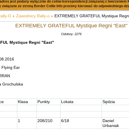
dres jest podany wyłącznie do celów korespondencji związanej z tworzeniem K
 związane ze stroną Border Collie Info prosimy kierować do odpowiedniego dzi
ally-O
Zawodnicy Rally-o
EXTREMELY GRATEFUL Mystique Regni 
EXTREMELY GRATEFUL Mystique Regni "East"
Odsłony: 2276
UL Mystique Regni "East"
08.2016
Flying Ear
ARRAN
a Grochulska
ce
Klasa
Punkty
Lokata
Sędzia
1
208/210
6/18
Daniel
Urbaniak