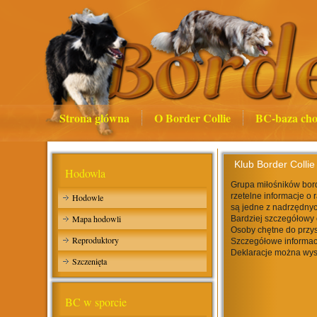
Strona główna
O Border Collie
BC-baza cho
Klub Border Collie
Hodowla
Grupa miłośników bord
rzetelne informacje o 
Hodowle
są jedne z nadrzędnyc
Mapa hodowli
Bardziej szczegółowy 
Osoby chętne do przys
Reproduktory
Szczegółowe informac
Deklaracje można wys
Szczenięta
BC w sporcie