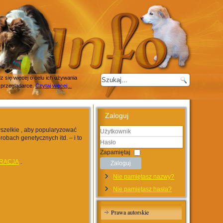
 się więcej o celu ich używania
 przeglądarce.
Czytaj więcej...
Zaloguj
wszelkie , aby popularyzować
robach genetycznych itd. – i to
Użytkownik
Hasło
Zapamiętaj
RACJA
.
Zaloguj
Nie pamiętasz nazwy?
Nie pamiętasz hasła?
Prawa autorskie