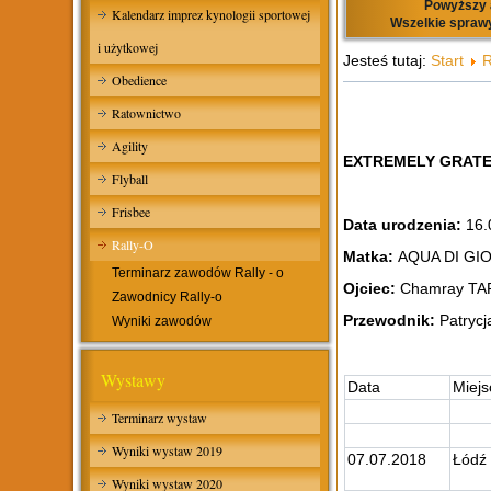
Powyższy a
Kalendarz imprez kynologii sportowej
Wszelkie sprawy
i użytkowej
Jesteś tutaj:
Start
R
Obedience
Ratownictwo
Agility
EXTREMELY GRATEF
Flyball
Frisbee
Data urodzenia:
16.
Rally-O
Matka:
AQUA DI GIO 
Terminarz zawodów Rally - o
Ojciec:
Chamray T
Zawodnicy Rally-o
Przewodnik:
Patrycj
Wyniki zawodów
Wystawy
Data
Miejs
Terminarz wystaw
Wyniki wystaw 2019
07.07.2018
Łódź
Wyniki wystaw 2020