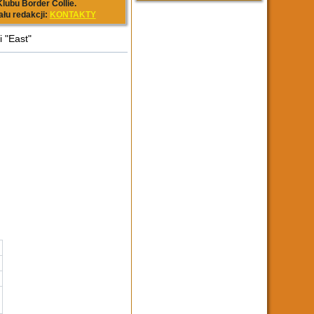
lubu Border Collie.
ału redakcji:
KONTAKTY
"East"