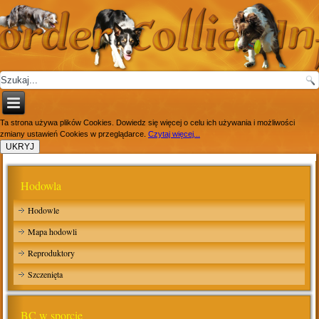
Ta strona używa plików Cookies. Dowiedz się więcej o celu ich używania i możliwości
zmiany ustawień Cookies w przeglądarce.
Czytaj więcej...
Hodowla
Hodowle
Mapa hodowli
Reproduktory
Szczenięta
BC w sporcie