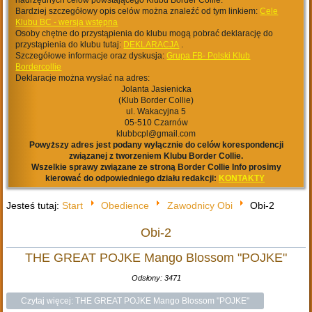
nadrzędnych celów powstającego Klubu Border Collie.
Bardziej szczegółowy opis celów można znaleźć od tym linkiem:
Cele
Klubu BC - wersja wstępna
Osoby chętne do przystąpienia do klubu mogą pobrać deklarację do
przystąpienia do klubu tutaj:
DEKLARACJA
.
Szczegółowe informacje oraz dyskusja:
Grupa FB- Polski Klub
Bordercollie
Deklaracje można wysłać na adres:
Jolanta Jasienicka
(Klub Border Collie)
ul. Wakacyjna 5
05-510 Czarnów
klubbcpl@gmail.com
Powyższy adres jest podany wyłącznie do celów korespondencji
związanej z tworzeniem Klubu Border Collie.
Wszelkie sprawy związane ze stroną Border Collie Info prosimy
kierować do odpowiedniego działu redakcji:
KONTAKTY
Jesteś tutaj:
Start
Obedience
Zawodnicy Obi
Obi-2
Obi-2
THE GREAT POJKE Mango Blossom "POJKE"
Odsłony: 3471
Czytaj więcej: THE GREAT POJKE Mango Blossom "POJKE"