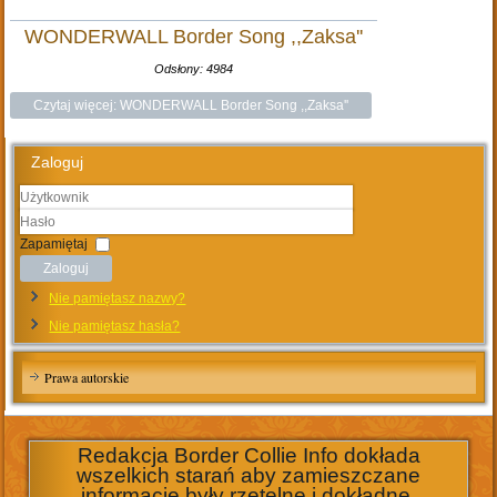
WONDERWALL Border Song ,,Zaksa''
Odsłony: 4984
Czytaj więcej: WONDERWALL Border Song ,,Zaksa''
Zaloguj
Użytkownik
Hasło
Zapamiętaj
Zaloguj
Nie pamiętasz nazwy?
Nie pamiętasz hasła?
Prawa autorskie
Redakcja Border Collie Info dokłada
wszelkich starań aby zamieszczane
informacje były rzetelne i dokładne.