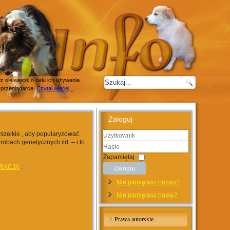
 się więcej o celu ich używania
 przeglądarce.
Czytaj więcej...
Zaloguj
wszelkie , aby popularyzować
robach genetycznych itd. – i to
Użytkownik
Hasło
Zapamiętaj
RACJA
.
Zaloguj
Nie pamiętasz nazwy?
Nie pamiętasz hasła?
Prawa autorskie