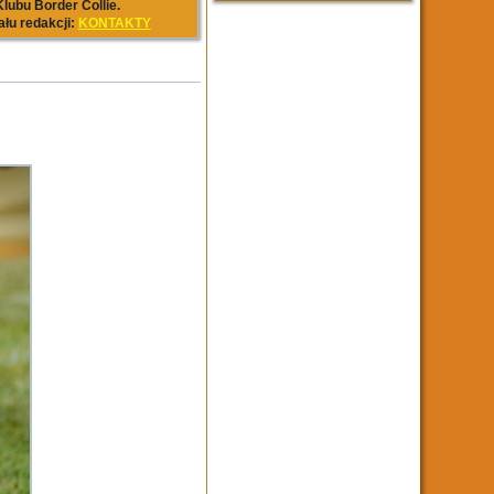
lubu Border Collie.
ału redakcji:
KONTAKTY