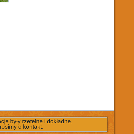
je były rzetelne i dokładne.
rosimy o kontakt.