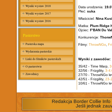
Wyniki wystaw 2018
Data urodzenia:
19.0
Płeć:
suka
Wyniki wystaw 2017
Właściciel:
Nina Kus
Wyniki wystaw 2016
Matka:
Plum Ridge
Ojciec:
F'BAN Du Va
Pasterstwo
Konkurencje:
ThorwNG
Pasterska mapa
Filmy:
ThrowNGo
,
Fri
Wydarzenia pasterskie
Linki do filmików pasterskich
Wyniki z zawodów:
O pasterstwie
35/42 - Time Warp,
3
32/56 - Frizgility,
3-4.
Zawodnicy
27/70 - ThrowNGo le
42/51 - Frizgility,
23-2
10/61 - ThrowNGo le
Redakcja Border Collie Info
Jeśli jednak zau