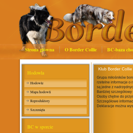
Strona główna
O Border Collie
BC-baza cho
Klub Border Collie
Hodowla
Grupa miłośników bord
rzetelne informacje o 
Hodowle
są jedne z nadrzędnyc
Mapa hodowli
Bardziej szczegółowy 
Osoby chętne do przys
Reproduktory
Szczegółowe informac
Deklaracje można wys
Szczenięta
BC w sporcie