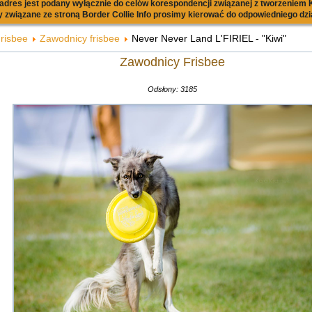
dres jest podany wyłącznie do celów korespondencji związanej z tworzeniem K
 związane ze stroną Border Collie Info prosimy kierować do odpowiedniego dzi
risbee
Zawodnicy frisbee
Never Never Land L'FIRIEL - "Kiwi"
Zawodnicy Frisbee
Odsłony: 3185