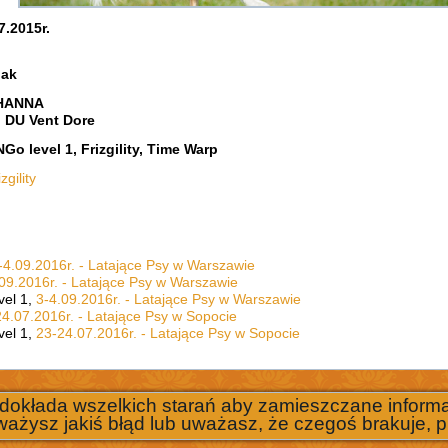
7.2015r.
iak
 HANNA
l DU Vent Dore
o level 1, Frizgility, Time Warp
zgility
-4.09.2016r. - Latające Psy w Warszawie
09.2016r. - Latające Psy w Warszawie
vel 1,
3-4.09.2016r. - Latające Psy w Warszawie
4.07.2016r. - Latające Psy w Sopocie
vel 1,
23-24.07.2016r. - Latające Psy w Sopocie
 dokłada wszelkich starań aby zamieszczane informac
ważysz jakiś błąd lub uważasz, że czegoś brakuje, p