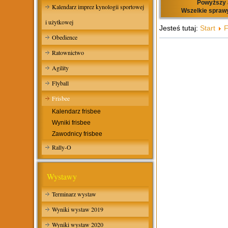
Powyższy a
Kalendarz imprez kynologii sportowej
Wszelkie sprawy
i użytkowej
Jesteś tutaj:
Start
F
Obedience
Ratownictwo
Agility
Flyball
Frisbee
Kalendarz frisbee
Wyniki frisbee
Zawodnicy frisbee
Rally-O
Wystawy
Terminarz wystaw
Wyniki wystaw 2019
Wyniki wystaw 2020