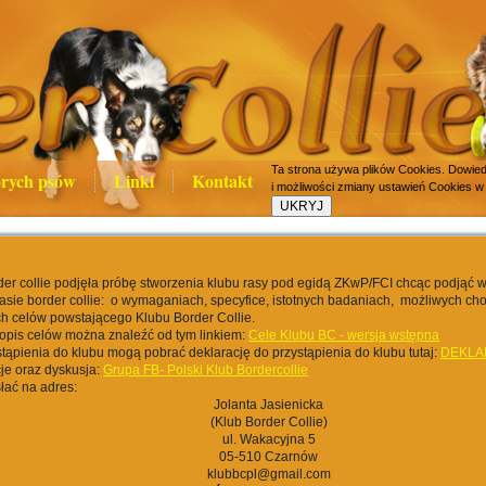
Ta strona używa plików Cookies. Dowiedz
rych psów
Linki
Kontakt
i możliwości zmiany ustawień Cookies w
er collie podjęła próbę stworzenia klubu rasy pod egidą ZKwP/FCI chcąc podjąć 
rasie border collie: o wymaganiach, specyfice, istotnych badaniach, możliwych cho
h celów powstającego Klubu Border Collie.
opis celów można znaleźć od tym linkiem:
Cele Klubu BC - wersja wstępna
tąpienia do klubu mogą pobrać deklarację do przystąpienia do klubu tutaj:
DEKLA
je oraz dyskusja:
Grupa FB- Polski Klub Bordercollie
łać na adres:
Jolanta Jasienicka
(Klub Border Collie)
ul. Wakacyjna 5
05-510 Czarnów
klubbcpl@gmail.com