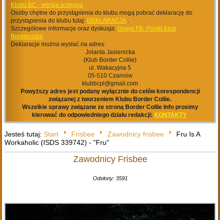
Klubu BC - wersja wstępna
Osoby chętne do przystąpienia do klubu mogą pobrać deklarację do
przystąpienia do klubu tutaj:
DEKLARACJA
.
Szczegółowe informacje oraz dyskusja:
Grupa FB- Polski Klub
Bordercollie
Deklaracje można wysłać na adres:
Jolanta Jasienicka
(Klub Border Collie)
ul. Wakacyjna 5
05-510 Czarnów
klubbcpl@gmail.com
Powyższy adres jest podany wyłącznie do celów korespondencji
związanej z tworzeniem Klubu Border Collie.
Wszelkie sprawy związane ze stroną Border Collie Info prosimy
kierować do odpowiedniego działu redakcji:
KONTAKTY
Jesteś tutaj:
Start
Frisbee
Zawodnicy frisbee
Fru Is A
Workaholic (ISDS 339742) - "Fru"
Zawodnicy Frisbee
Odsłony: 3591