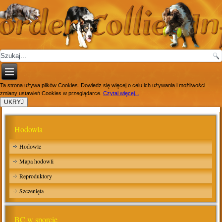
Ta strona używa plików Cookies. Dowiedz się więcej o celu ich używania i możliwości
zmiany ustawień Cookies w przeglądarce.
Czytaj więcej...
Hodowla
Hodowle
Mapa hodowli
Reproduktory
Szczenięta
BC w sporcie