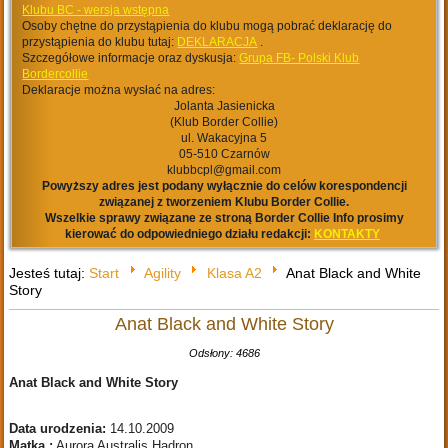
Klubu BC - wersja wstępna
Osoby chętne do przystąpienia do klubu mogą pobrać deklarację do
przystąpienia do klubu tutaj:
DEKLARACJA
.
Szczegółowe informacje oraz dyskusja:
Grupa FB- Polski Klub
Bordercollie
Deklaracje można wysłać na adres:
Jolanta Jasienicka
(Klub Border Collie)
ul. Wakacyjna 5
05-510 Czarnów
klubbcpl@gmail.com
Powyższy adres jest podany wyłącznie do celów korespondencji
związanej z tworzeniem Klubu Border Collie.
Wszelkie sprawy związane ze stroną Border Collie Info prosimy
kierować do odpowiedniego działu redakcji:
KONTAKTY
Jesteś tutaj:
Start
Agility
Klasa A2
Anat Black and White
Story
Anat Black and White Story
Odsłony: 4686
Anat Black and White Story
Data urodzenia:
14.10.2009
Matka :
Aurora Australis Hadron