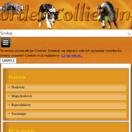
Ta strona używa plików Cookies. Dowiedz się więcej o celu ich używania i możliwości
zmiany ustawień Cookies w przeglądarce.
Czytaj więcej...
Hodowla
Hodowle
Mapa hodowli
Reproduktory
Szczenięta
BC w sporcie