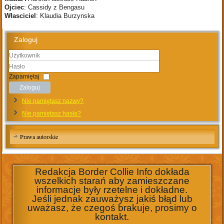
Ojciec
: Cassidy z Bengasu
Własciciel
: Klaudia Burzynska
Zaloguj
Użytkownik
Hasło
Zapamiętaj
Zaloguj
Nie pamiętasz nazwy?
Nie pamiętasz hasła?
Prawa autorskie
Redakcja Border Collie Info dokłada
wszelkich starań aby zamieszczane
informacje były rzetelne i dokładne.
Jeśli jednak zauważysz jakiś błąd lub
uważasz, że czegoś brakuje, prosimy o
kontakt.