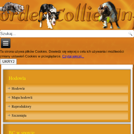
Ta strona używa plików Cookies. Dowiedz się więcej o celu ich używania i możliwości
zmiany ustawień Cookies w przeglądarce.
Czytaj więcej...
Hodowla
Hodowle
Mapa hodowli
Reproduktory
Szczenięta
BC w sporcie