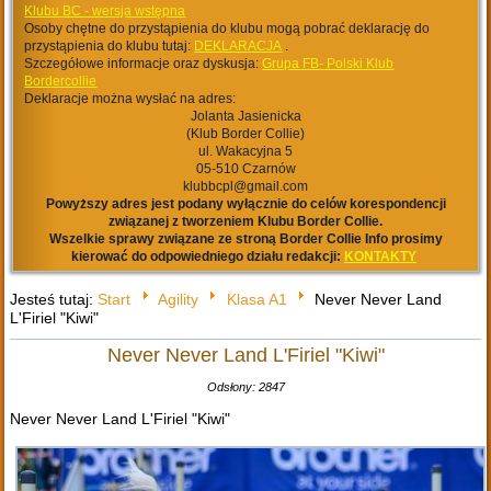
Klubu BC - wersja wstępna
Osoby chętne do przystąpienia do klubu mogą pobrać deklarację do
przystąpienia do klubu tutaj:
DEKLARACJA
.
Szczegółowe informacje oraz dyskusja:
Grupa FB- Polski Klub
Bordercollie
Deklaracje można wysłać na adres:
Jolanta Jasienicka
(Klub Border Collie)
ul. Wakacyjna 5
05-510 Czarnów
klubbcpl@gmail.com
Powyższy adres jest podany wyłącznie do celów korespondencji
związanej z tworzeniem Klubu Border Collie.
Wszelkie sprawy związane ze stroną Border Collie Info prosimy
kierować do odpowiedniego działu redakcji:
KONTAKTY
Jesteś tutaj:
Start
Agility
Klasa A1
Never Never Land
L'Firiel "Kiwi"
Never Never Land L'Firiel "Kiwi"
Odsłony: 2847
Never Never Land L'Firiel "Kiwi"