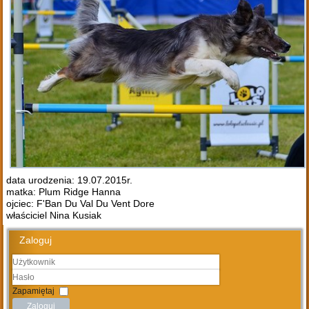
data urodzenia: 19.07.2015r.
matka: Plum Ridge Hanna
ojciec: F'Ban Du Val Du Vent Dore
właściciel Nina Kusiak
Zaloguj
Użytkownik
Hasło
Zapamiętaj
Zaloguj