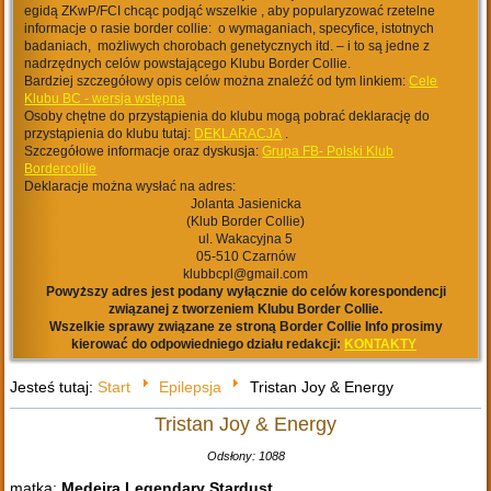
egidą ZKwP/FCI chcąc podjąć wszelkie , aby popularyzować rzetelne
informacje o rasie border collie: o wymaganiach, specyfice, istotnych
badaniach, możliwych chorobach genetycznych itd. – i to są jedne z
nadrzędnych celów powstającego Klubu Border Collie.
Bardziej szczegółowy opis celów można znaleźć od tym linkiem:
Cele
Klubu BC - wersja wstępna
Osoby chętne do przystąpienia do klubu mogą pobrać deklarację do
przystąpienia do klubu tutaj:
DEKLARACJA
.
Szczegółowe informacje oraz dyskusja:
Grupa FB- Polski Klub
Bordercollie
Deklaracje można wysłać na adres:
Jolanta Jasienicka
(Klub Border Collie)
ul. Wakacyjna 5
05-510 Czarnów
klubbcpl@gmail.com
Powyższy adres jest podany wyłącznie do celów korespondencji
związanej z tworzeniem Klubu Border Collie.
Wszelkie sprawy związane ze stroną Border Collie Info prosimy
kierować do odpowiedniego działu redakcji:
KONTAKTY
Jesteś tutaj:
Start
Epilepsja
Tristan Joy & Energy
Tristan Joy & Energy
Odsłony: 1088
matka:
Medeira Legendary Stardust