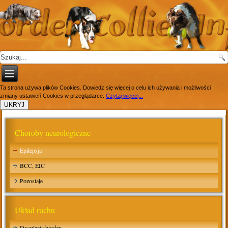
Ta strona używa plików Cookies. Dowiedz się więcej o celu ich używania i możliwości
zmiany ustawień Cookies w przeglądarce.
Czytaj więcej...
Choroby neurologiczne
Epilepsja
BCC, EIC
Pozostałe
Układ ruchu
Dysplazja bioder