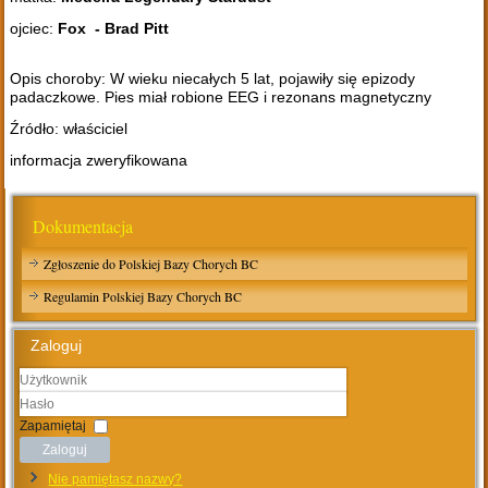
ojciec:
Fox - Brad Pitt
Opis choroby: W wieku niecałych 5 lat, pojawiły się epizody
padaczkowe. Pies miał robione EEG i rezonans magnetyczny
Źródło: właściciel
informacja zweryfikowana
Dokumentacja
Zgłoszenie do Polskiej Bazy Chorych BC
Regulamin Polskiej Bazy Chorych BC
Zaloguj
Użytkownik
Hasło
Zapamiętaj
Zaloguj
Nie pamiętasz nazwy?