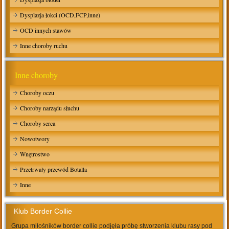
Dysplazja łokci (OCD,FCP,inne)
OCD innych stawów
Inne choroby ruchu
Inne choroby
Choroby oczu
Choroby narządu słuchu
Choroby serca
Nowotwory
Wnętrostwo
Przetrwały przewód Botalla
Inne
Klub Border Collie
Grupa miłośników border collie podjęła próbę stworzenia klubu rasy pod